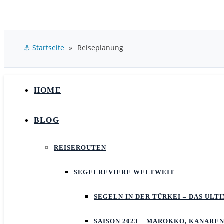
⚓ Startseite
»
Reiseplanung
HOME
BLOG
REISEROUTEN
SEGELREVIERE WELTWEIT
SEGELN IN DER TÜRKEI – DAS UL
SAISON 2023 – MAROKKO, KANAREN