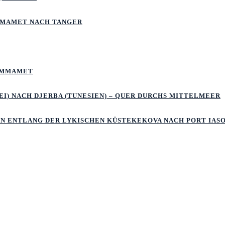
MMAMET NACH TANGER
HAMMAMET
I) NACH DJERBA (TUNESIEN) – QUER DURCHS MITTELMEER
LN ENTLANG DER LYKISCHEN KÜSTEKEKOVA NACH PORT IAS