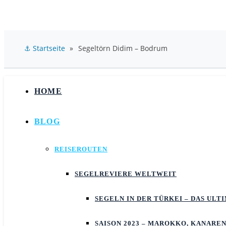
⚓ Startseite
»
Segeltörn Didim – Bodrum
HOME
BLOG
REISEROUTEN
SEGELREVIERE WELTWEIT
SEGELN IN DER TÜRKEI – DAS UL
SAISON 2023 – MAROKKO, KANAREN