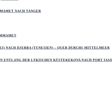
MMAMET NACH TANGER
HAMMAMET
I) NACH DJERBA (TUNESIEN) – QUER DURCHS MITTELMEER
LN ENTLANG DER LYKISCHEN KÜSTEKEKOVA NACH PORT IAS