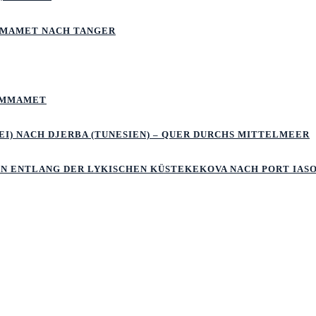
MMAMET NACH TANGER
HAMMAMET
I) NACH DJERBA (TUNESIEN) – QUER DURCHS MITTELMEER
LN ENTLANG DER LYKISCHEN KÜSTEKEKOVA NACH PORT IAS