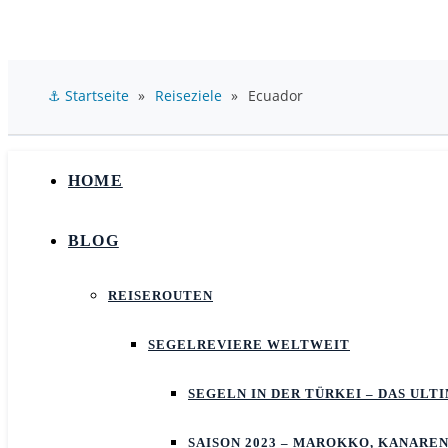
⚓ Startseite
»
Reiseziele
»
Ecuador
HOME
BLOG
REISEROUTEN
SEGELREVIERE WELTWEIT
SEGELN IN DER TÜRKEI – DAS UL
SAISON 2023 – MAROKKO, KANAREN