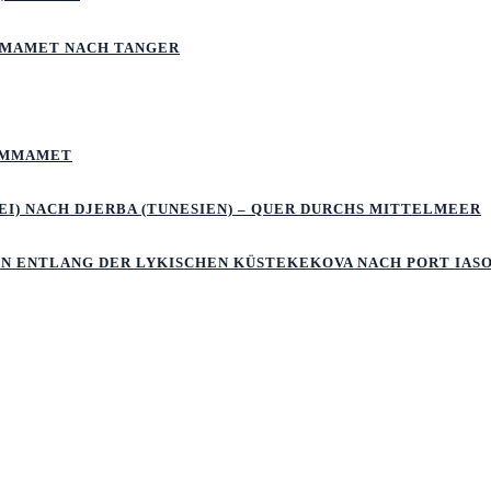
MMAMET NACH TANGER
HAMMAMET
I) NACH DJERBA (TUNESIEN) – QUER DURCHS MITTELMEER
LN ENTLANG DER LYKISCHEN KÜSTEKEKOVA NACH PORT IAS