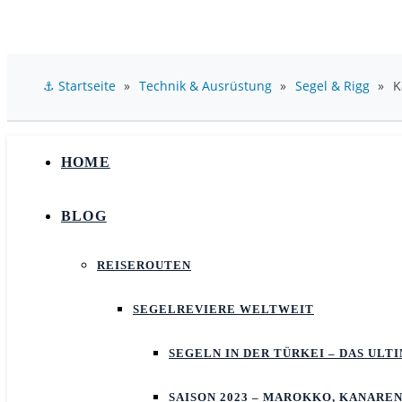
⚓ Startseite
»
Technik & Ausrüstung
»
Segel & Rigg
»
K
HOME
BLOG
REISEROUTEN
SEGELREVIERE WELTWEIT
SEGELN IN DER TÜRKEI – DAS UL
SAISON 2023 – MAROKKO, KANAREN