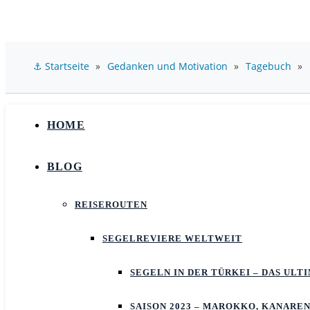
⚓ Startseite
»
Gedanken und Motivation
»
Tagebuch
»
HOME
BLOG
REISEROUTEN
SEGELREVIERE WELTWEIT
SEGELN IN DER TÜRKEI – DAS UL
SAISON 2023 – MAROKKO, KANAREN