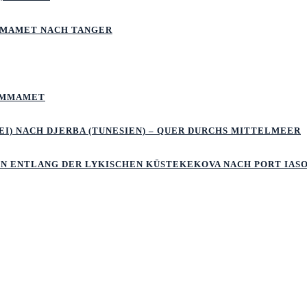
MMAMET NACH TANGER
HAMMAMET
I) NACH DJERBA (TUNESIEN) – QUER DURCHS MITTELMEER
LN ENTLANG DER LYKISCHEN KÜSTEKEKOVA NACH PORT IAS