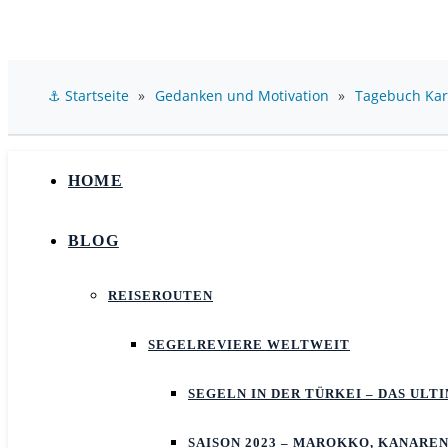
⚓ Startseite
»
Gedanken und Motivation
»
Tagebuch Karib
HOME
BLOG
REISEROUTEN
SEGELREVIERE WELTWEIT
SEGELN IN DER TÜRKEI – DAS UL
SAISON 2023 – MAROKKO, KANAREN