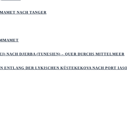
MMAMET NACH TANGER
HAMMAMET
I) NACH DJERBA (TUNESIEN) – QUER DURCHS MITTELMEER
LN ENTLANG DER LYKISCHEN KÜSTEKEKOVA NACH PORT IAS