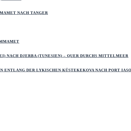
MMAMET NACH TANGER
HAMMAMET
I) NACH DJERBA (TUNESIEN) – QUER DURCHS MITTELMEER
LN ENTLANG DER LYKISCHEN KÜSTEKEKOVA NACH PORT IAS