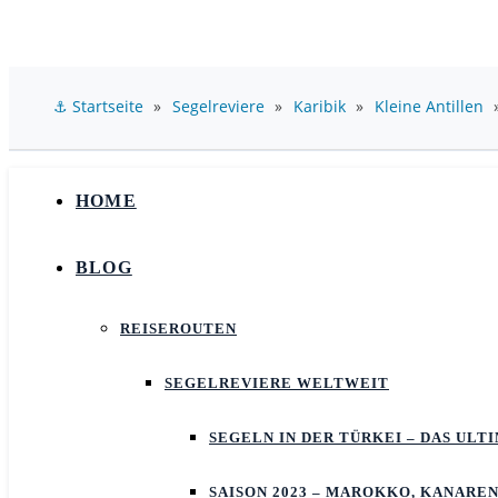
⚓ Startseite
»
Segelreviere
»
Karibik
»
Kleine Antillen
HOME
BLOG
REISEROUTEN
SEGELREVIERE WELTWEIT
SEGELN IN DER TÜRKEI – DAS UL
SAISON 2023 – MAROKKO, KANAREN