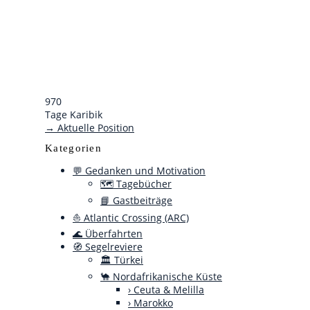
970
Tage Karibik
→ Aktuelle Position
Kategorien
💬 Gedanken und Motivation
🗺️ Tagebücher
📘 Gastbeiträge
⛵ Atlantic Crossing (ARC)
🌊 Überfahrten
🧭 Segelreviere
🏛️ Türkei
🐪 Nordafrikanische Küste
› Ceuta & Melilla
› Marokko