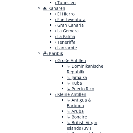
› Tunesien
🐬 Kanaren
› El Hierro
› Fuerteventura
› Gran Canaria
› La Gomera
› La Palma
› Teneriffa
› Lanzarote
🏝️ Karibik
› Große Antillen
↳ Dominikanische
Republik
↳ Jamaika
↳ Kuba
↳ Puerto Rico
› Kleine Antillen
↳ Antigua &
Barbuda
↳ Aruba
↳ Bonaire
↳ British Virgin
Islands (BVI)