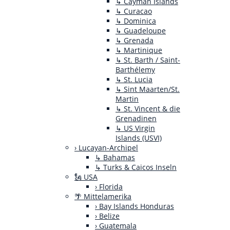
↳ Cayman Islands
↳ Curacao
↳ Dominica
↳ Guadeloupe
↳ Grenada
↳ Martinique
↳ St. Barth / Saint-
Barthélemy
↳ St. Lucia
↳ Sint Maarten/St.
Martin
↳ St. Vincent & die
Grenadinen
↳ US Virgin
Islands (USVI)
› Lucayan-Archipel
↳ Bahamas
↳ Turks & Caicos Inseln
🗽 USA
› Florida
🌴 Mittelamerika
› Bay Islands Honduras
› Belize
› Guatemala