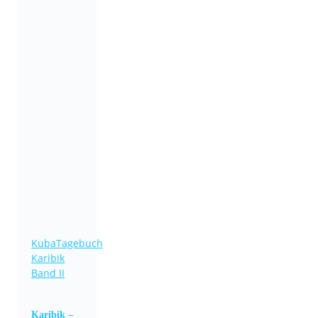
Kuba
Tagebuch
Karibik
Band II
Karibik –