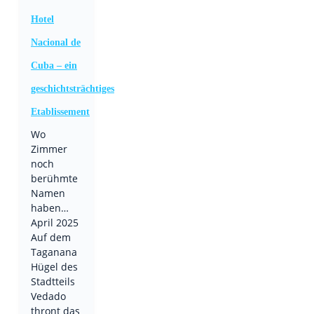
Hotel
Nacional de
Cuba – ein
geschichtsträchtiges
Etablissement
Wo
Zimmer
noch
berühmte
Namen
haben…
April 2025
Auf dem
Taganana
Hügel des
Stadtteils
Vedado
thront das