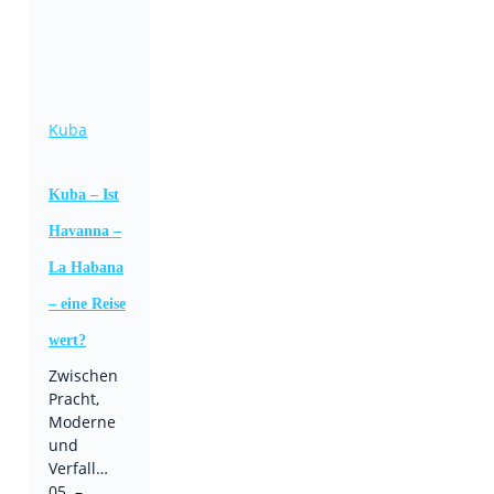
Kuba
Kuba – Ist
Havanna –
La Habana
– eine Reise
wert?
Zwischen
Pracht,
Moderne
und
Verfall…
05. –