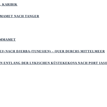
, KARIBIK
MMAMET NACH TANGER
HAMMAMET
I) NACH DJERBA (TUNESIEN) – QUER DURCHS MITTELMEER
LN ENTLANG DER LYKISCHEN KÜSTEKEKOVA NACH PORT IAS