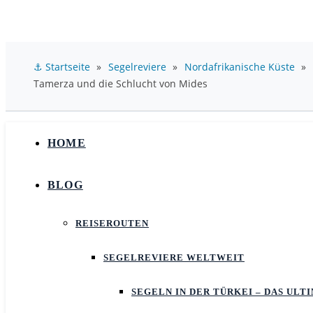
⚓ Startseite
»
Segelreviere
»
Nordafrikanische Küste
»
Tamerza und die Schlucht von Mides
HOME
BLOG
REISEROUTEN
SEGELREVIERE WELTWEIT
SEGELN IN DER TÜRKEI – DAS UL