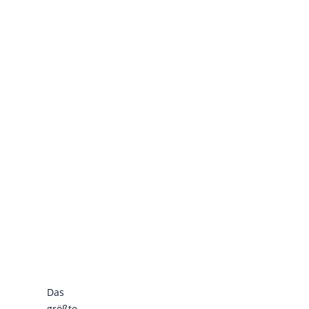
Das
größte