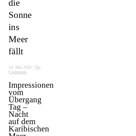
die
Sonne
ins
Meer
fällt
14. Mai 2026
/
No
Comments
Impressionen
vom
Übergang
Tag –
Nacht
auf dem
Karibischen