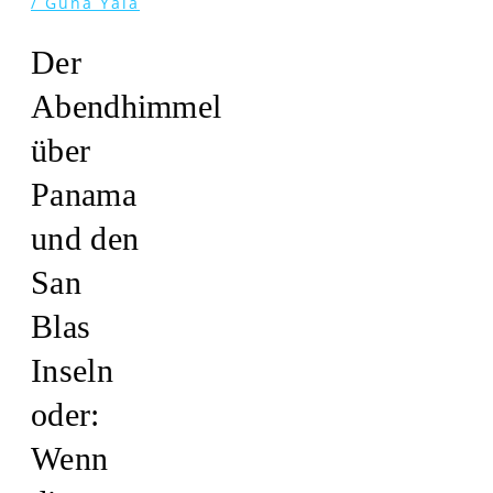
/ Guna Yala
Der
Abendhimmel
über
Panama
und den
San
Blas
Inseln
oder:
Wenn