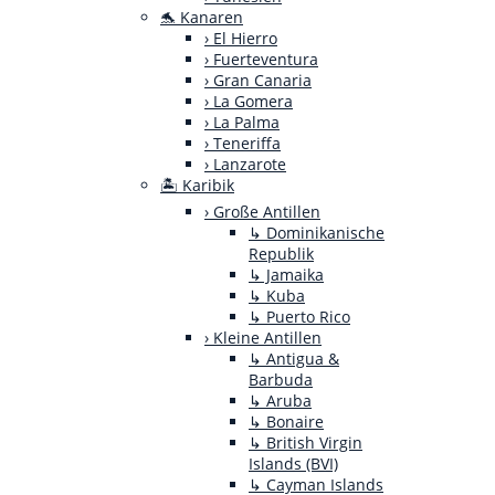
🐬 Kanaren
› El Hierro
› Fuerteventura
› Gran Canaria
› La Gomera
› La Palma
› Teneriffa
› Lanzarote
🏝️ Karibik
› Große Antillen
↳ Dominikanische
Republik
↳ Jamaika
↳ Kuba
↳ Puerto Rico
› Kleine Antillen
↳ Antigua &
Barbuda
↳ Aruba
↳ Bonaire
↳ British Virgin
Islands (BVI)
↳ Cayman Islands