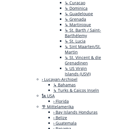
↳ Curacao
↳ Dominica
↳ Guadeloupe
↳ Grenada
↳ Martinique
↳ St. Barth / Saint-
Barthélemy
↳ St. Lucia
↳ Sint Maarten/St.
Martin
↳ St. Vincent & die
Grenadinen
↳ US Virgin
Islands (USVI)
› Lucayan-Archipel
↳ Bahamas
↳ Turks & Caicos Inseln
🗽 USA
› Florida
🌴 Mittelamerika
› Bay Islands Honduras
› Belize
› Guatemala
› Panama