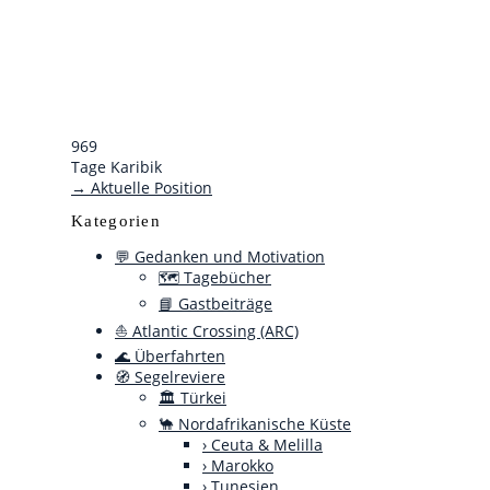
969
Tage Karibik
→ Aktuelle Position
Kategorien
💬 Gedanken und Motivation
🗺️ Tagebücher
📘 Gastbeiträge
⛵ Atlantic Crossing (ARC)
🌊 Überfahrten
🧭 Segelreviere
🏛️ Türkei
🐪 Nordafrikanische Küste
› Ceuta & Melilla
› Marokko
› Tunesien