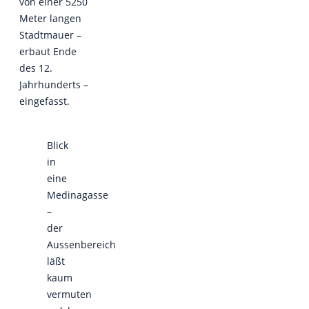
von einer 5250
Meter langen
Stadtmauer –
erbaut Ende
des 12.
Jahrhunderts –
eingefasst.
Blick
in
eine
Medinagasse
–
der
Aussenbereich
läßt
kaum
vermuten